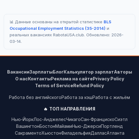
📊 Данные основаны на открытой статистике
BLS
Occupational Employment Statistics (35-2014)
и
реальных вакансиях RabotaUSA.club. Обновлено: 2026-
03-14.
Вакансии
Зарплаты
Блог
Калькулятор зарплат
Авторы
О нас
Контакты
Реклама на сайте
Privacy Policy
Terms of Service
Refund Policy
Работа без английского
Работа за кэш
Работа с жильём
🔥 ТОП НАПРАВЛЕНИЯ
Нью-Йорк
Лос-Анджелес
Чикаго
Сан-Франциско
Сиэтл
Вашингтон
Бостон
Майами
Нью-Джерси
Портленд
Сакраменто
Хьюстон
Филадельфия
Даллас
Атланта