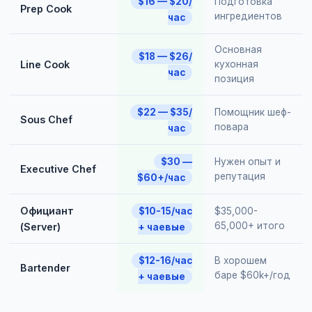
$16 — $20/
Подготовка
Prep Cook
ингредиентов
час
Основная
$18 — $26/
Line Cook
кухонная
час
позиция
$22 — $35/
Помощник шеф-
Sous Chef
повара
час
$30 —
Нужен опыт и
Executive Chef
репутация
$60+/час
Официант
$10-15/час
$35,000-
65,000+ итого
(Server)
+ чаевые
$12-16/час
В хорошем
Bartender
баре $60k+/год
+ чаевые