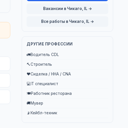
Вакансии в Чикаго, IL →
Все работы в Чикаго, IL →
ДРУГИЕ ПРОФЕССИИ
🚛
Водитель CDL
🔨
Строитель
❤️
Сиделка / HHA / CNA
💻
IT специалист
🍽️
Работник ресторана
🚚
Мувер
📡
Кейбл-техник