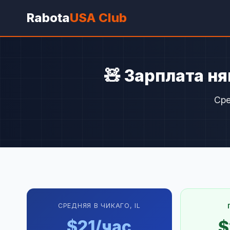
Rabota
USA Club
🧸 Зарплата ня
Сре
СРЕДНЯЯ В ЧИКАГО, IL
$21/час
$