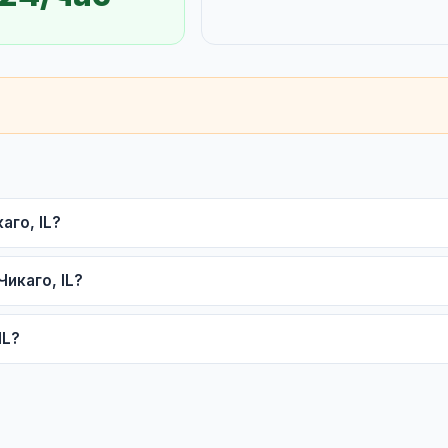
аго, IL?
Чикаго, IL?
IL?