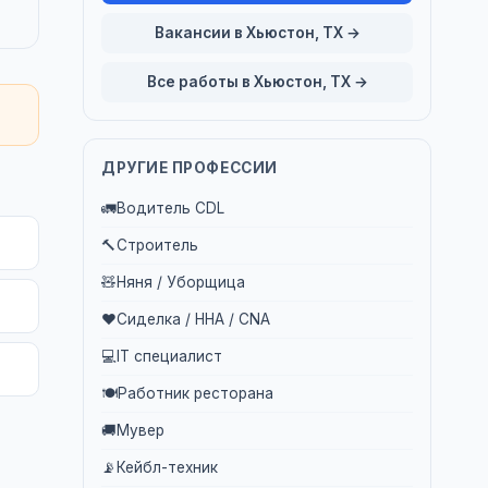
Вакансии в Хьюстон, TX →
Все работы в Хьюстон, TX →
ДРУГИЕ ПРОФЕССИИ
🚛
Водитель CDL
🔨
Строитель
🧸
Няня / Уборщица
❤️
Сиделка / HHA / CNA
💻
IT специалист
🍽️
Работник ресторана
🚚
Мувер
📡
Кейбл-техник