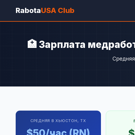
Rabota
USA Club
🏥 Зарплата медрабо
Средняя
СРЕДНЯЯ В ХЬЮСТОН, TX
$50/час (RN)
$