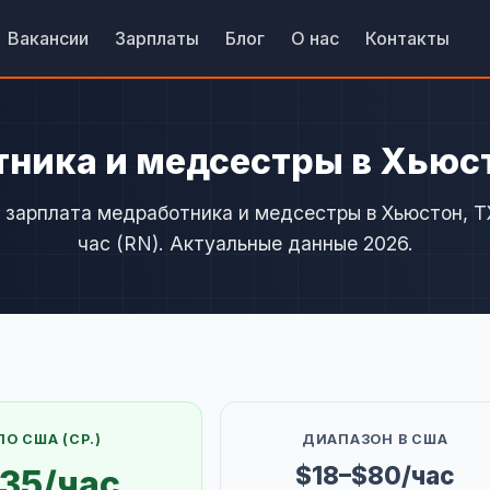
Вакансии
Зарплаты
Блог
О нас
Контакты
тника и медсестры в Хьюст
 зарплата медработника и медсестры в Хьюстон, T
час (RN). Актуальные данные 2026.
ПО США (СР.)
ДИАПАЗОН В США
$18–$80/час
35/час