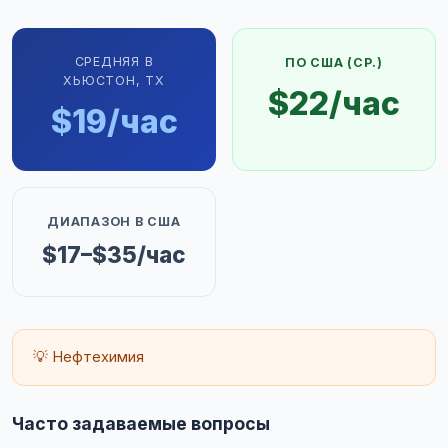
СРЕДНЯЯ В
ПО США (СР.)
ХЬЮСТОН, TX
$22/час
$19/час
ДИАПАЗОН В США
$17–$35/час
💡 Нефтехимия
Часто задаваемые вопросы