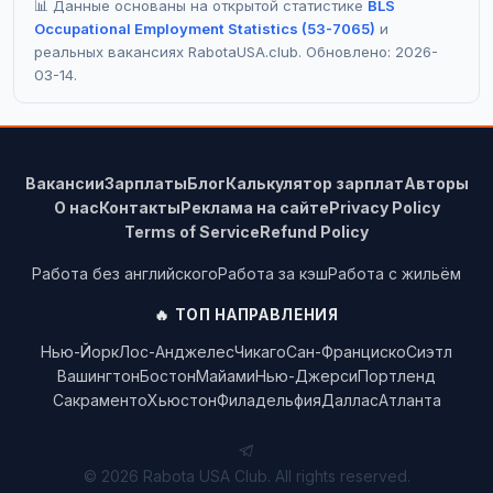
📊 Данные основаны на открытой статистике
BLS
Occupational Employment Statistics (53-7065)
и
реальных вакансиях RabotaUSA.club. Обновлено: 2026-
03-14.
Вакансии
Зарплаты
Блог
Калькулятор зарплат
Авторы
О нас
Контакты
Реклама на сайте
Privacy Policy
Terms of Service
Refund Policy
Работа без английского
Работа за кэш
Работа с жильём
🔥 ТОП НАПРАВЛЕНИЯ
Нью-Йорк
Лос-Анджелес
Чикаго
Сан-Франциско
Сиэтл
Вашингтон
Бостон
Майами
Нью-Джерси
Портленд
Сакраменто
Хьюстон
Филадельфия
Даллас
Атланта
© 2026 Rabota USA Club. All rights reserved.