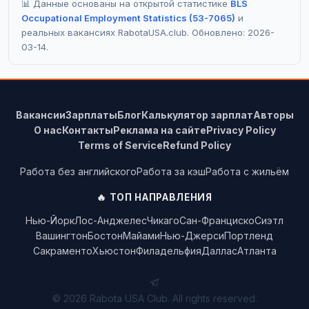
📊 Данные основаны на открытой статистике
BLS
Occupational Employment Statistics (53-7065)
и
реальных вакансиях RabotaUSA.club. Обновлено: 2026-
03-14.
Вакансии
Зарплаты
Блог
Калькулятор зарплат
Авторы
О нас
Контакты
Реклама на сайте
Privacy Policy
Terms of Service
Refund Policy
Работа без английского
Работа за кэш
Работа с жильём
🔥 ТОП НАПРАВЛЕНИЯ
Нью-Йорк
Лос-Анджелес
Чикаго
Сан-Франциско
Сиэтл
Вашингтон
Бостон
Майами
Нью-Джерси
Портленд
Сакраменто
Хьюстон
Филадельфия
Даллас
Атланта
© 2026 Rabota USA Club. All rights reserved.