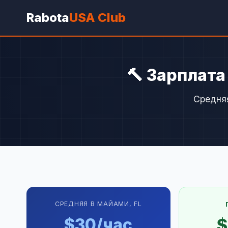
Rabota
USA Club
🔨 Зарплата
Средняя
СРЕДНЯЯ В МАЙАМИ, FL
$30/час
$