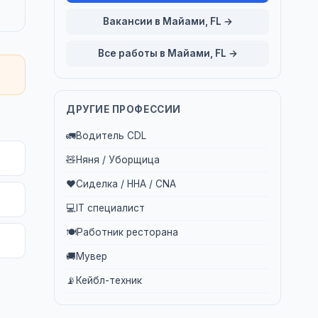
Вакансии в Майами, FL →
Все работы в Майами, FL →
ДРУГИЕ ПРОФЕССИИ
🚛
Водитель CDL
🧸
Няня / Уборщица
❤️
Сиделка / HHA / CNA
💻
IT специалист
🍽️
Работник ресторана
🚚
Мувер
📡
Кейбл-техник