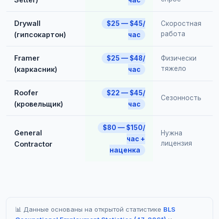
час
Drywall
$25 — $45/
Скоростная
работа
(гипсокартон)
час
Framer
$25 — $48/
Физически
тяжело
(каркасник)
час
Roofer
$22 — $45/
Сезонность
(кровельщик)
час
$80 — $150/
General
Нужна
час +
лицензия
Contractor
наценка
📊 Данные основаны на открытой статистике
BLS