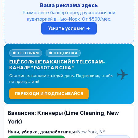
Ваша реклама здесь
Разместите баннер перед русскоязычной
аудиторией в Нью-Йорк. От $500/мес.
Узнать условия →
● TELEGRAM
● ПОДПИСКА
ЕЩЁ БОЛЬШЕ ВАКАНСИЙ В TELEGRAM-
✈️
КАНАЛЕ "РАБОТА В США"
Свежие вакансии каждый день. Подпишись, чтобы
не пропустить!
ПЕРЕХОДИ И ПОДПИСЫВАЙСЯ
Вакансия: Клинеры (Lime Cleaning, New
York)
Няни, уборка, домработницы
•
New York, NY