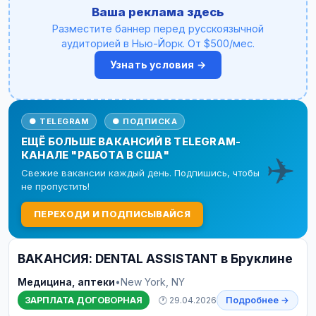
Ваша реклама здесь
Разместите баннер перед русскоязычной
аудиторией в Нью-Йорк. От $500/мес.
Узнать условия →
● TELEGRAM
● ПОДПИСКА
ЕЩЁ БОЛЬШЕ ВАКАНСИЙ В TELEGRAM-
✈️
КАНАЛЕ "РАБОТА В США"
Свежие вакансии каждый день. Подпишись, чтобы
не пропустить!
ПЕРЕХОДИ И ПОДПИСЫВАЙСЯ
ВАКАНСИЯ: DENTAL ASSISTANT в Бруклине
Медицина, аптеки
•
New York, NY
ЗАРПЛАТА ДОГОВОРНАЯ
🕐 29.04.2026
Подробнее →