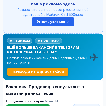
Ваша реклама здесь
Разместите баннер перед русскоязычной
аудиторией в Майами. От $500/мес.
Узнать условия →
● TELEGRAM
● ПОДПИСКА
ЕЩЁ БОЛЬШЕ ВАКАНСИЙ В TELEGRAM-
✈️
КАНАЛЕ "РАБОТА В США"
Свежие вакансии каждый день. Подпишись, чтобы
не пропустить!
ПЕРЕХОДИ И ПОДПИСЫВАЙСЯ
Вакансия: Продавец-консультант в
магазин деликатесов
Продавцы и кассиры
•
Miami, FL