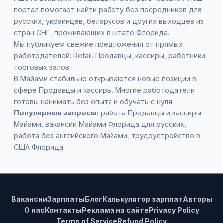
портал помогает найти работу без посредников для
русских, украинцев, беларусов и других выходцев из
стран СНГ, проживающих в штате Флорида.
Мы публикуем свежие предложения от прямых
работодателей: Retail. Продавцы, кассиры, работники
торговых залов.
В Майами стабильно открываются новые позиции в
сфере Продавцы и кассиры. Многие работодатели
готовы нанимать без опыта и обучать с нуля.
Популярные запросы:
работа Продавцы и кассиры
Майами, вакансии Майами Флорида для русских,
работа без английского Майами, трудоустройство в
США Флорида.
Вакансии
Зарплаты
Блог
Калькулятор зарплат
Авторы
О нас
Контакты
Реклама на сайте
Privacy Policy
Terms of Service
Refund Policy