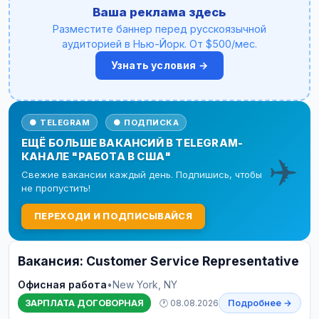
Ваша реклама здесь
Разместите баннер перед русскоязычной
аудиторией в Нью-Йорк. От $500/мес.
Узнать условия →
● TELEGRAM
● ПОДПИСКА
ЕЩЁ БОЛЬШЕ ВАКАНСИЙ В TELEGRAM-
✈️
КАНАЛЕ "РАБОТА В США"
Свежие вакансии каждый день. Подпишись, чтобы
не пропустить!
ПЕРЕХОДИ И ПОДПИСЫВАЙСЯ
Вакансия: Customer Service Representative
Офисная работа
•
New York, NY
ЗАРПЛАТА ДОГОВОРНАЯ
🕐 08.08.2026
Подробнее →