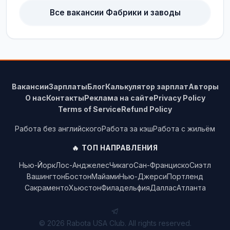
Все вакансии Фабрики и заводы
Вакансии
Зарплаты
Блог
Калькулятор зарплат
Авторы
О нас
Контакты
Реклама на сайте
Privacy Policy
Terms of Service
Refund Policy
Работа без английского
Работа за кэш
Работа с жильём
🔥 ТОП НАПРАВЛЕНИЯ
Нью-Йорк
Лос-Анджелес
Чикаго
Сан-Франциско
Сиэтл
Вашингтон
Бостон
Майами
Нью-Джерси
Портленд
Сакраменто
Хьюстон
Филадельфия
Даллас
Атланта
© 2026 Rabota USA Club. All rights reserved.