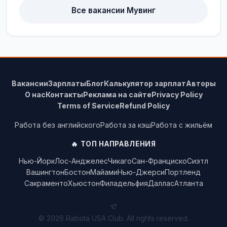
Все вакансии Мувинг
Вакансии
Зарплаты
Блог
Калькулятор зарплат
Авторы
О нас
Контакты
Реклама на сайте
Privacy Policy
Terms of Service
Refund Policy
Работа без английского
Работа за кэш
Работа с жильём
🔥 ТОП НАПРАВЛЕНИЯ
Нью-Йорк
Лос-Анджелес
Чикаго
Сан-Франциско
Сиэтл
Вашингтон
Бостон
Майами
Нью-Джерси
Портленд
Сакраменто
Хьюстон
Филадельфия
Даллас
Атланта
© 2026 Rabota USA Club. All rights reserved.