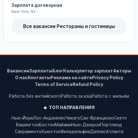
Зарплата договорная
New York, NY
Все вакансии Рестораны и гостиницы
Вакансии
Зарплаты
Блог
Калькулятор зарплат
Авторы
О нас
Контакты
Реклама на сайте
Privacy Policy
Terms of Service
Refund Policy
Работа без английского
Работа за кэш
Работа с жильём
🔥 ТОП НАПРАВЛЕНИЯ
Нью-Йорк
Лос-Анджелес
Чикаго
Сан-Франциско
Сиэтл
Вашингтон
Бостон
Майами
Нью-Джерси
Портленд
Сакраменто
Хьюстон
Филадельфия
Даллас
Атланта