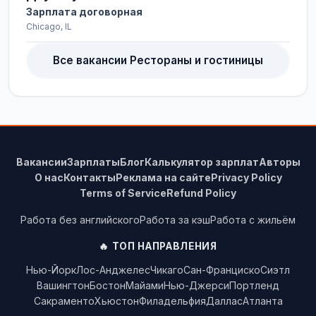
Зарплата договорная
Chicago, IL
Все вакансии Рестораны и гостиницы
Вакансии
Зарплаты
Блог
Калькулятор зарплат
Авторы
О нас
Контакты
Реклама на сайте
Privacy Policy
Terms of Service
Refund Policy
Работа без английского
Работа за кэш
Работа с жильём
🔥 ТОП НАПРАВЛЕНИЯ
Нью-Йорк
Лос-Анджелес
Чикаго
Сан-Франциско
Сиэтл
Вашингтон
Бостон
Майами
Нью-Джерси
Портленд
Сакраменто
Хьюстон
Филадельфия
Даллас
Атланта