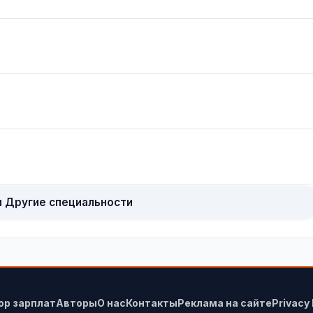
н
и Другие специальности
ор зарплат
Авторы
О нас
Контакты
Реклама на сайте
Privacy 