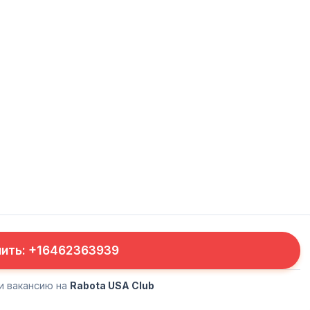
нить: +16462363939
и вакансию на
Rabota USA Club