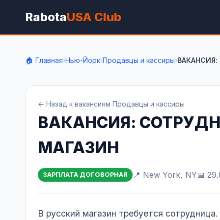
Rabota
USA Club
🏠 Главная
›
Нью-Йорк
›
Продавцы и кассиры
›
ВАКАНСИЯ:
← Назад к вакансиям Продавцы и кассиры
ВАКАНСИЯ: СОТРУД
МАГАЗИН
📍 New York, NY
📅 29
ЗАРПЛАТА ДОГОВОРНАЯ
В русский магазин требуется сотрудница.