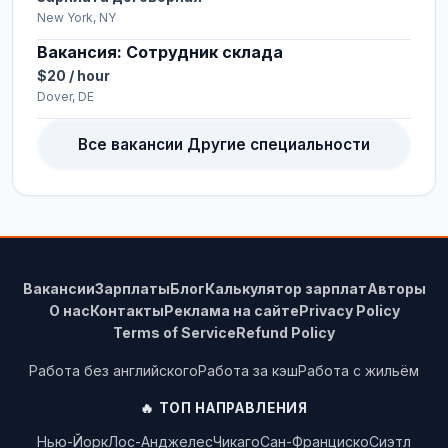
New York, NY
Вакансия: Сотрудник склада
$20 / hour
Dover, DE
Все вакансии Другие специальности
Вакансии
Зарплаты
Блог
Калькулятор зарплат
Авторы
О нас
Контакты
Реклама на сайте
Privacy Policy
Terms of Service
Refund Policy
Работа без английского
Работа за кэш
Работа с жильём
🔥 ТОП НАПРАВЛЕНИЯ
Нью-Йорк
Лос-Анджелес
Чикаго
Сан-Франциско
Сиэтл