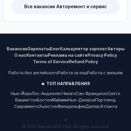
Все вакансии Авторемонт и сервис
Вакансии
Зарплаты
Блог
Калькулятор зарплат
Авторы
О нас
Контакты
Реклама на сайте
Privacy Policy
Terms of Service
Refund Policy
Работа без английского
Работа за кэш
Работа с жильём
🔥 ТОП НАПРАВЛЕНИЯ
Нью-Йорк
Лос-Анджелес
Чикаго
Сан-Франциско
Сиэтл
Вашингтон
Бостон
Майами
Нью-Джерси
Портленд
Сакраменто
Хьюстон
Филадельфия
Даллас
Атланта
© 2026 Rabota USA Club. All rights reserved.