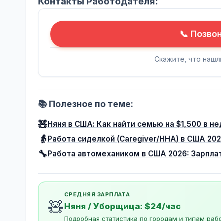
Контакты Работодателя:
📞 Позво
Скажите, что нашл
📚 Полезное по теме:
🧸
Няня в США: Как найти семью на $1,500 в н
👵
Работа сиделкой (Caregiver/HHA) в США 20
🔧
Работа автомехаником в США 2026: Зарплат
СРЕДНЯЯ ЗАРПЛАТА
🧸
Няня / Уборщица: $24/час
Подробная статистика по городам и типам раб