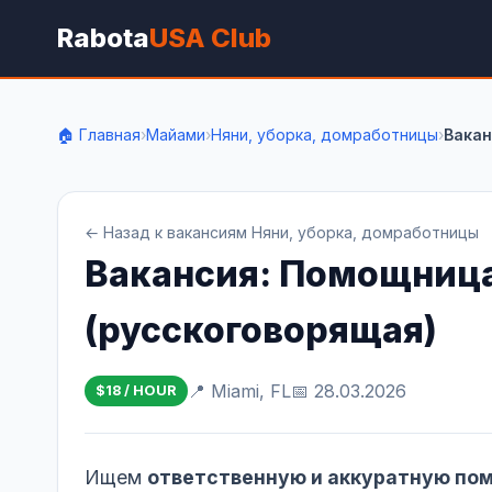
Rabota
USA Club
🏠 Главная
›
Майами
›
Няни, уборка, домработницы
›
Вакан
← Назад к вакансиям Няни, уборка, домработницы
Вакансия: Помощница
(русскоговорящая)
📍 Miami, FL
📅 28.03.2026
$18 / HOUR
Ищем
ответственную и аккуратную по