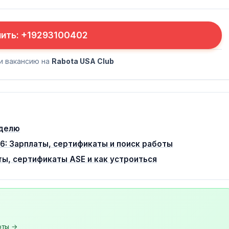
нить: +19293100402
и вакансию на
Rabota USA Club
еделю
26: Зарплаты, сертификаты и поиск работы
ы, сертификаты ASE и как устроиться
оты →