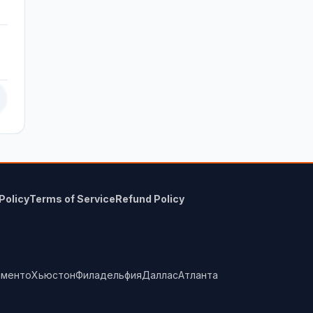
Policy
Terms of Service
Refund Policy
аменто
Хьюстон
Филадельфия
Даллас
Атланта