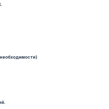
L
и необходимости)
ей.