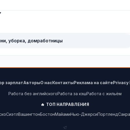
Y
яни, уборка, домработницы
ор зарплат
Авторы
О нас
Контакты
Реклама на сайте
Privacy 
Работа без английского
Работа за кэш
Работа с жильём
🔥 ТОП НАПРАВЛЕНИЯ
ско
Сиэтл
Вашингтон
Бостон
Майами
Нью-Джерси
Портленд
Сакр