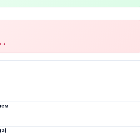
й →
ием
да)