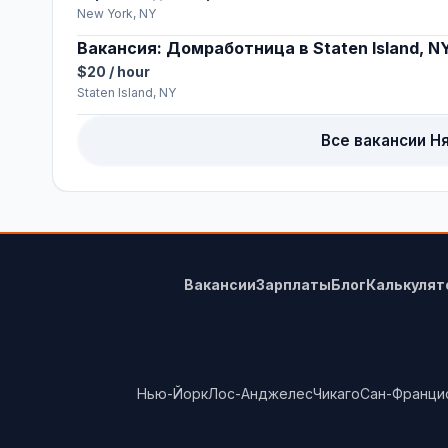
New York, NY
Вакансия: Домработница в Staten Island, N
$20 / hour
Staten Island, NY
Все вакансии Н
Вакансии
Зарплаты
Блог
Калькулят
Нью-Йорк
Лос-Анджелес
Чикаго
Сан-Франци