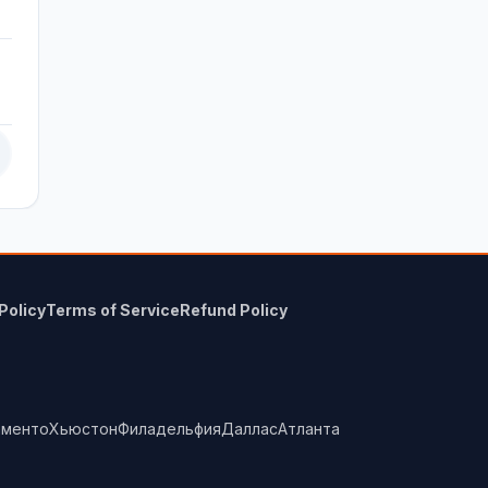
Policy
Terms of Service
Refund Policy
аменто
Хьюстон
Филадельфия
Даллас
Атланта