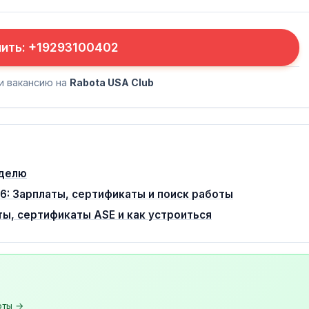
нить: +19293100402
и вакансию на
Rabota USA Club
еделю
26: Зарплаты, сертификаты и поиск работы
ы, сертификаты ASE и как устроиться
оты →