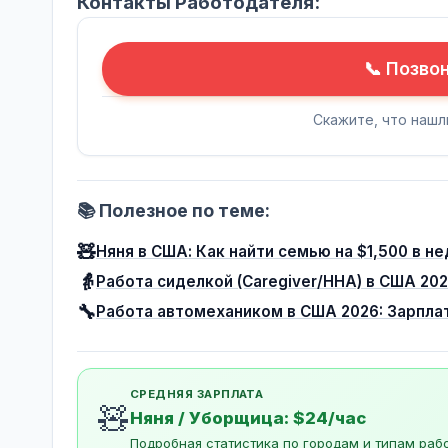
Контакты Работодателя:
📞 Позво
Скажите, что нашл
📚 Полезное по теме:
🧸
Няня в США: Как найти семью на $1,500 в н
👵
Работа сиделкой (Caregiver/HHA) в США 20
🔧
Работа автомехаником в США 2026: Зарплат
СРЕДНЯЯ ЗАРПЛАТА
🧸
Няня / Уборщица: $24/час
Подробная статистика по городам и типам раб