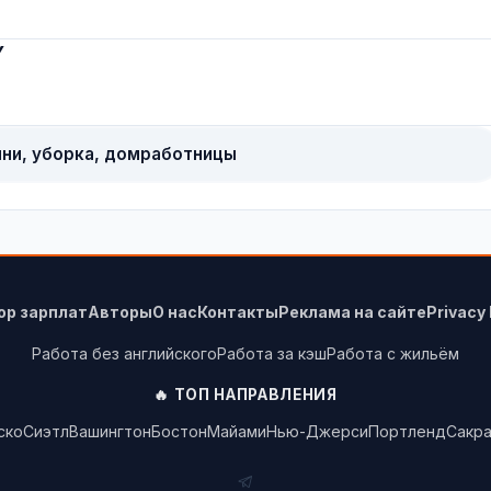
Y
яни, уборка, домработницы
ор зарплат
Авторы
О нас
Контакты
Реклама на сайте
Privacy 
Работа без английского
Работа за кэш
Работа с жильём
🔥 ТОП НАПРАВЛЕНИЯ
ско
Сиэтл
Вашингтон
Бостон
Майами
Нью-Джерси
Портленд
Сакр