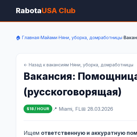
Rabota
USA Club
🏠 Главная
›
Майами
›
Няни, уборка, домработницы
›
Вакан
← Назад к вакансиям Няни, уборка, домработницы
Вакансия: Помощница
(русскоговорящая)
📍 Miami, FL
📅 28.03.2026
$18 / HOUR
Ищем
ответственную и аккуратную по