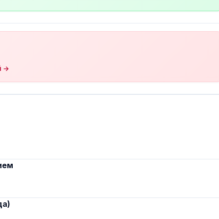
й →
ием
да)