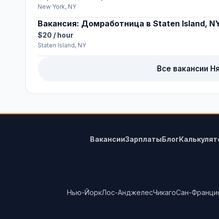
New York, NY
Вакансия: Домработница в Staten Island, N
$20 / hour
Staten Island, NY
Все вакансии Н
Вакансии
Зарплаты
Блог
Калькулят
Нью-Йорк
Лос-Анджелес
Чикаго
Сан-Франци