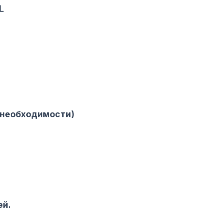
L
и необходимости)
ей.