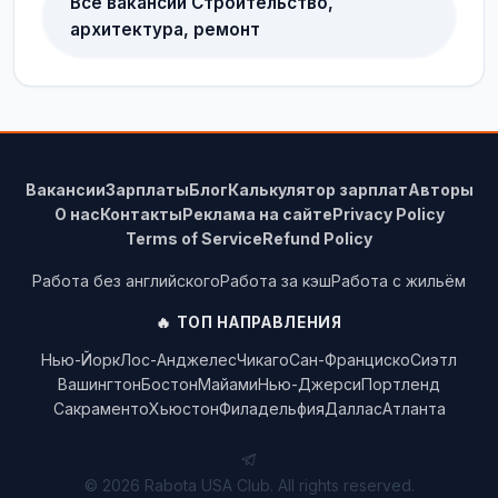
Все вакансии Строительство,
архитектура, ремонт
Вакансии
Зарплаты
Блог
Калькулятор зарплат
Авторы
О нас
Контакты
Реклама на сайте
Privacy Policy
Terms of Service
Refund Policy
Работа без английского
Работа за кэш
Работа с жильём
🔥 ТОП НАПРАВЛЕНИЯ
Нью-Йорк
Лос-Анджелес
Чикаго
Сан-Франциско
Сиэтл
Вашингтон
Бостон
Майами
Нью-Джерси
Портленд
Сакраменто
Хьюстон
Филадельфия
Даллас
Атланта
© 2026 Rabota USA Club. All rights reserved.