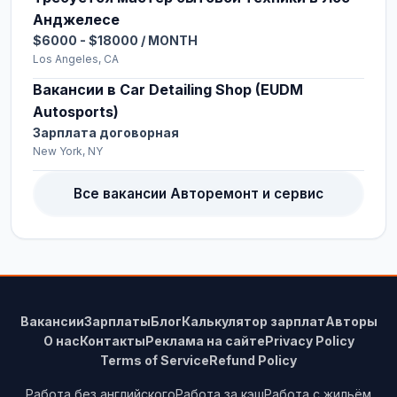
Анджелесе
$6000 - $18000 / MONTH
Los Angeles, CA
Вакансии в Car Detailing Shop (EUDM
Autosports)
Зарплата договорная
New York, NY
Все вакансии Авторемонт и сервис
Вакансии
Зарплаты
Блог
Калькулятор зарплат
Авторы
О нас
Контакты
Реклама на сайте
Privacy Policy
Terms of Service
Refund Policy
Работа без английского
Работа за кэш
Работа с жильём