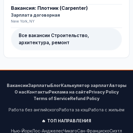
Вакансия: Плотник (Carpenter)
Зарплата договорная
New York, NY
Все вакансии Строительство,
архитектура, ремонт
Вакансии
Зарплаты
Блог
Калькулятор зарплат
Авторы
О нас
Контакты
Реклама на сайте
Privacy Policy
Terms of Service
Refund Policy
Работа без английского
Работа за кэш
Работа с жильём
🔥 ТОП НАПРАВЛЕНИЯ
Нью-Йорк
Лос-Анджелес
Чикаго
Сан-Франциско
Сиэтл