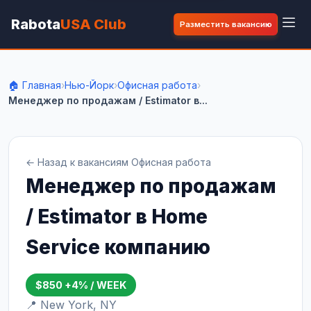
Rabota
USA Club
Разместить вакансию
🏠 Главная
›
Нью-Йорк
›
Офисная работа
›
Менеджер по продажам / Estimator в...
← Назад к вакансиям Офисная работа
Менеджер по продажам
/ Estimator в Home
Service компанию
$850 +4% / WEEK
📍 New York, NY