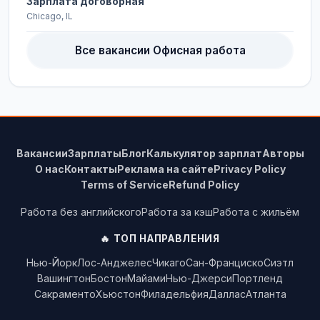
Зарплата договорная
Chicago, IL
Все вакансии Офисная работа
Вакансии
Зарплаты
Блог
Калькулятор зарплат
Авторы
О нас
Контакты
Реклама на сайте
Privacy Policy
Terms of Service
Refund Policy
Работа без английского
Работа за кэш
Работа с жильём
🔥 ТОП НАПРАВЛЕНИЯ
Нью-Йорк
Лос-Анджелес
Чикаго
Сан-Франциско
Сиэтл
Вашингтон
Бостон
Майами
Нью-Джерси
Портленд
Сакраменто
Хьюстон
Филадельфия
Даллас
Атланта