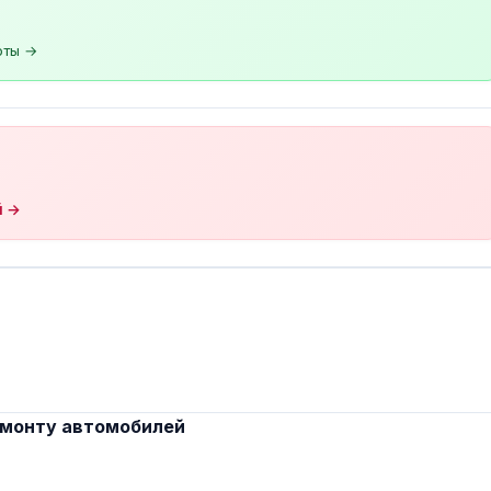
оты →
й →
емонту автомобилей