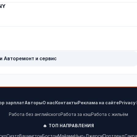
NY
и Авторемонт и сервис
ор зарплат
Авторы
О нас
Контакты
Реклама на сайте
Privacy 
Работа без английского
Работа за кэш
Работа с жильём
🔥 ТОП НАПРАВЛЕНИЯ
ско
Сиэтл
Вашингтон
Бостон
Майами
Нью-Джерси
Портленд
Сакр