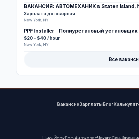
ВАКАНСИЯ: АВТОМЕХАНИК в Staten Island, 
Зарплата договорная
New York, NY
PPF Installer - Полиуретановый установщик
$20 - $40 / hour
New York, NY
Все ваканси
Вакансии
Зарплаты
Блог
Калькулят
Нью-Йорк
Лос-Анджелес
Чикаго
Сан-Франци