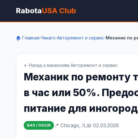
Rabota
USA Club
🏠 Главная
›
Чикаго
›
Авторемонт и сервис
›
Механик по ре
← Назад к вакансиям Авторемонт и сервис
Механик по ремонту т
в час или 50%. Предо
питание для иногоро
📍 Chicago, IL
📅 02.03.2026
$40 / HOUR