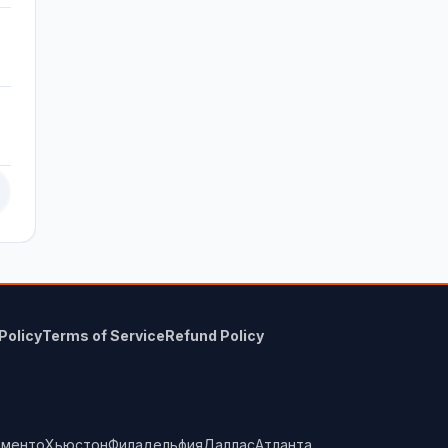
Policy
Terms of Service
Refund Policy
аменто
Хьюстон
Филадельфия
Даллас
Атланта