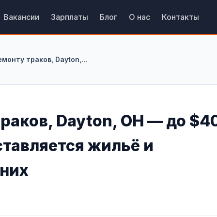
Вакансии
Зарплаты
Блог
О нас
Контакты
монту траков, Dayton,...
раков, Dayton, OH — до $4
ставляется жильё и
дних