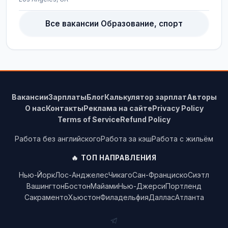
Все вакансии Образование, спорт
Вакансии
Зарплаты
Блог
Калькулятор зарплат
Авторы
О нас
Контакты
Реклама на сайте
Privacy Policy
Terms of Service
Refund Policy
Работа без английского
Работа за кэш
Работа с жильём
🔥 ТОП НАПРАВЛЕНИЯ
Нью-Йорк
Лос-Анджелес
Чикаго
Сан-Франциско
Сиэтл
Вашингтон
Бостон
Майами
Нью-Джерси
Портленд
Сакраменто
Хьюстон
Филадельфия
Даллас
Атланта