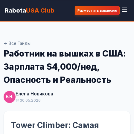
Rabota
USA Club
Разместить вакансию
← Все Гайды
Работник на вышках в США:
Зарплата $4,000/нед,
Опасность и Реальность
Елена Новикова
Е.Н.
30.05.2026
Tower Climber: Самая