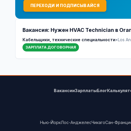
ПЕРЕХОДИ И ПОДПИСЫВАЙСЯ
Вакансия: Нужен HVAC Technician в Ora
Кабельщики, технические специальности
•
Los An
ЗАРПЛАТА ДОГОВОРНАЯ
Вакансии
Зарплаты
Блог
Калькулят
Нью-Йорк
Лос-Анджелес
Чикаго
Сан-Франци