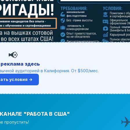
📢
 реклама здесь
зычной аудиторией в Калифорния. От $500/мес.
нать условия →
КАНАЛЕ "РАБОТА В США"
✈
е пропустить!