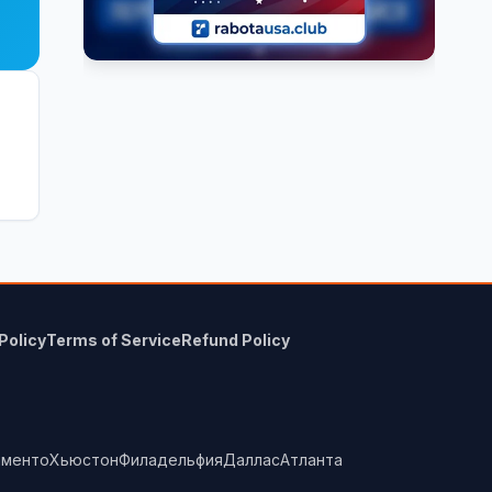
Policy
Terms of Service
Refund Policy
аменто
Хьюстон
Филадельфия
Даллас
Атланта