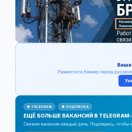
Ваша
Разместите баннер перед русскоя
Уз
● TELEGRAM
● ПОДПИСКА
ЕЩЁ БОЛЬШЕ ВАКАНСИЙ В TELEGRAM-
Свежие вакансии каждый день. Подпишись, чтобы н