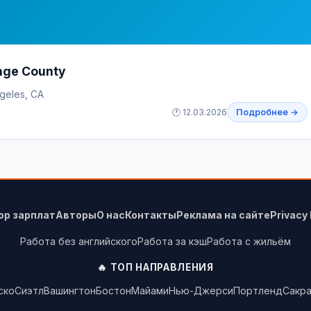
nge County
geles, CA
🕐 12.03.2026
Подробнее →
ор зарплат
Авторы
О нас
Контакты
Реклама на сайте
Privacy 
Работа без английского
Работа за кэш
Работа с жильём
🔥 ТОП НАПРАВЛЕНИЯ
ско
Сиэтл
Вашингтон
Бостон
Майами
Нью-Джерси
Портленд
Сакр