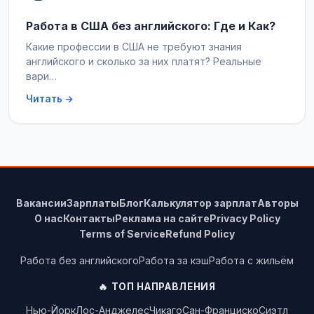
Работа в США без английского: Где и Как?
Какие профессии в США не требуют знания
английского и сколько за них платят? Реальные
вари…
Читать →
Вакансии
Зарплаты
Блог
Калькулятор зарплат
Авторы
О нас
Контакты
Реклама на сайте
Privacy Policy
Terms of Service
Refund Policy
Работа без английского
Работа за кэш
Работа с жильём
🔥 ТОП НАПРАВЛЕНИЯ
Нью-Йорк
Лос-Анджелес
Чикаго
Сан-Франциско
Сиэтл